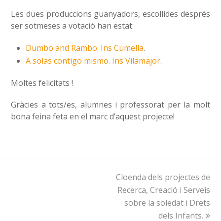
Les dues produccions guanyadors, escollides després
ser sotmeses a votació han estat:
Dumbo and Rambo. Ins Cumella
.
A solas contigo mismo. Ins Vilamajor
.
Moltes felicitats !
Gràcies a tots/es, alumnes i professorat per la molt
bona feina feta en el marc d’aquest projecte!
Cloenda dels projectes de
next
Recerca, Creació i Serveis
post:
sobre la soledat i Drets
dels Infants.