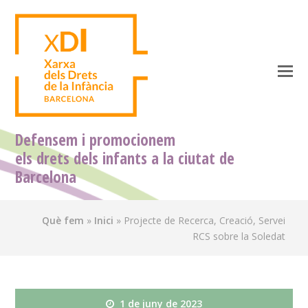
O
M
M
Defensem i promocionem
els drets dels infants a la ciutat de
Barcelona
Què fem
»
Inici
»
Projecte de Recerca, Creació, Servei
RCS sobre la Soledat
1 de juny de 2023