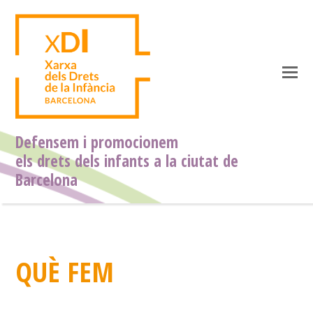
O
M
M
Defensem i promocionem
els drets dels infants a la ciutat de
Barcelona
QUÈ FEM