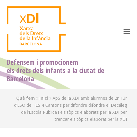
O
M
M
Defensem i promocionem
els drets dels infants a la ciutat de
Barcelona
Què fem
»
Inici
»
ApS de la XDI amb alumnes de 2n i 3r
d’ESO de l’IES 4 Cantons per difondre difondre el Decáleg
de l’Escola Pública i els tòpics elaborats per la XDI per
trencar els tòpics elaborat per la XDI