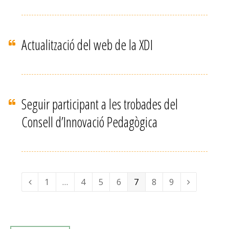
Actualització del web de la XDI
Seguir participant a les trobades del
Consell d’Innovació Pedagògica
Page
1
…
Page
4
Page
5
Page
6
Page
7
Page
8
Page
9
Previous
Next