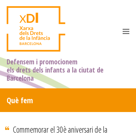
O
M
M
Defensem i promocionem
els drets dels infants a la ciutat de
Barcelona
Què fem
Commemorar el 30è aniversari de la