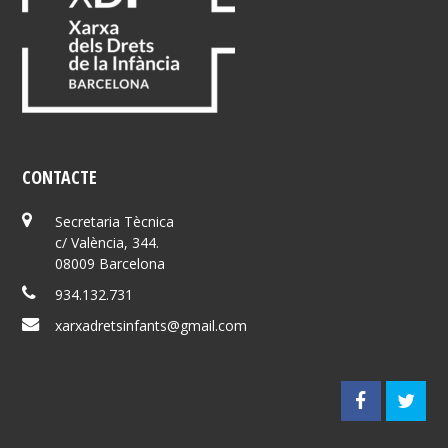
CONTACTE
Secretaria Tècnica
c/ València, 344.
08009 Barcelona
934.132.731
xarxadretsinfants@gmail.com
F
T
a
w