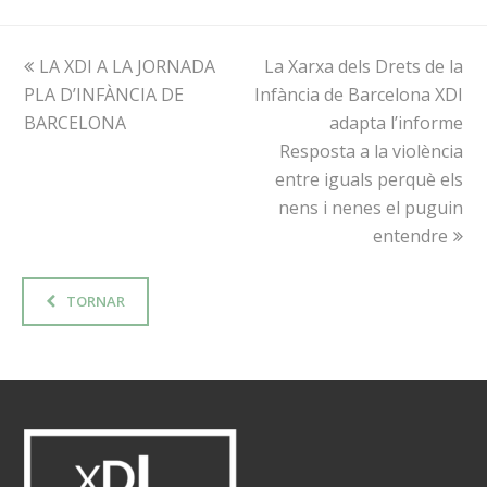
previous
LA XDI A LA JORNADA
La Xarxa dels Drets de la
next
PLA D’INFÀNCIA DE
post:
Infància de Barcelona XDI
post:
BARCELONA
adapta l’informe
Resposta a la violència
entre iguals perquè els
nens i nenes el puguin
entendre
TORNAR