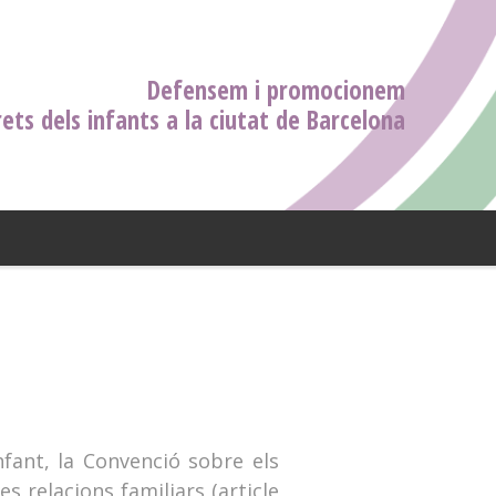
Defensem i promocionem
rets dels infants a la ciutat de Barcelona
nfant, la Convenció sobre els
es relacions familiars (article